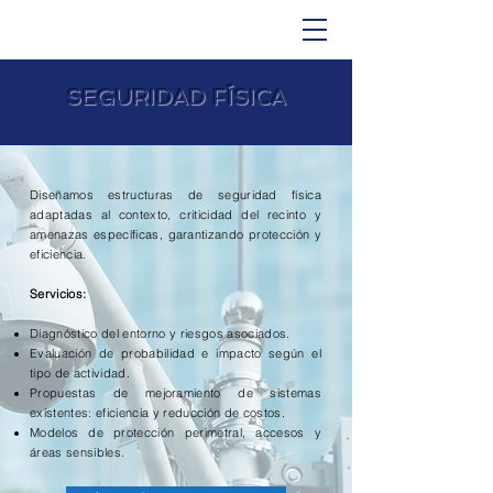
SEGURIDAD FÍSICA
Diseñamos estructuras de seguridad física
adaptadas al contexto, criticidad del recinto y
amenazas específicas, garantizando protección y
eficiencia.
Servicios:
Diagnóstico del entorno y riesgos asociados.
Evaluación de probabilidad e impacto según el
tipo de actividad.
Propuestas de mejoramiento de sistemas
existentes: eficiencia y reducción de costos.
Modelos de protección perimetral, accesos y
áreas sensibles.