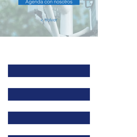
Agenda con nosotros
< Volver
Contacto
Nombre
Apellido
Email
Mensaje